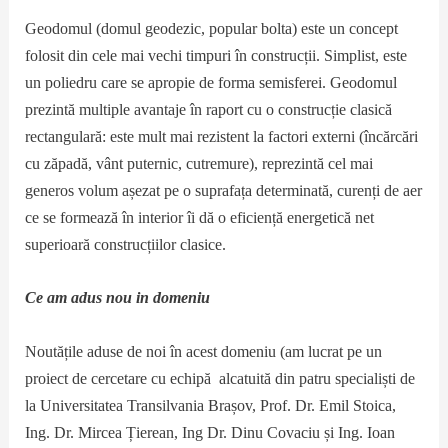
Geodomul (domul geodezic, popular bolta) este un concept
folosit din cele mai vechi timpuri în construcții. Simplist, este
un poliedru care se apropie de forma semisferei. Geodomul
prezintă multiple avantaje în raport cu o construcție clasică
rectangulară: este mult mai rezistent la factori externi (încărcări
cu zăpadă, vânt puternic, cutremure), reprezintă cel mai
generos volum așezat pe o suprafața determinată, curenți de aer
ce se formează în interior îi dă o eficiență energetică net
superioară construcțiilor clasice.
Ce am adus nou in domeniu
Noutățile aduse de noi în acest domeniu (am lucrat pe un
proiect de cercetare cu echipă alcatuită din patru specialiști de
la Universitatea Transilvania Brașov, Prof. Dr. Emil Stoica,
Ing. Dr. Mircea Țierean, Ing Dr. Dinu Covaciu și Ing. Ioan