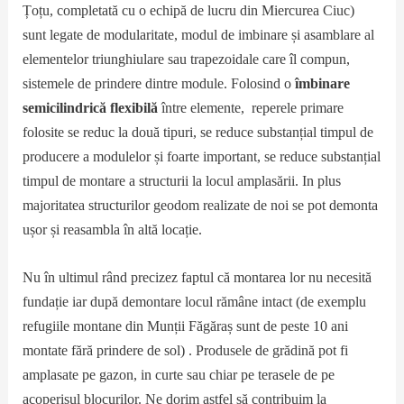
Țoțu, completată cu o echipă de lucru din Miercurea Ciuc)
sunt legate de modularitate, modul de imbinare și asamblare al
elementelor triunghiulare sau trapezoidale care îl compun,
sistemele de prindere dintre module. Folosind o
îmbinare
semicilindrică flexibilă
între elemente, reperele primare
folosite se reduc la două tipuri, se reduce substanțial timpul de
producere a modulelor și foarte important, se reduce substanțial
timpul de montare a structurii la locul amplasării. In plus
majoritatea structurilor geodom realizate de noi se pot demonta
ușor și reasambla în altă locație.
Nu în ultimul rând precizez faptul că montarea lor nu necesită
fundație iar după demontare locul rămâne intact (de exemplu
refugiile montane din Munții Făgăraș sunt de peste 10 ani
montate fără prindere de sol) . Produsele de grădină pot fi
amplasate pe gazon, in curte sau chiar pe terasele de pe
acoperișul blocurilor. Ne dorim astfel să contribuim la