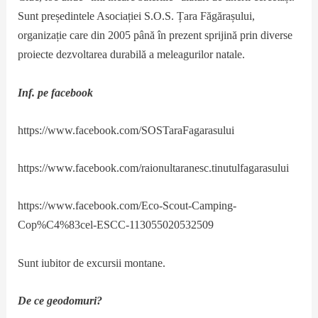
Sunt președintele Asociației S.O.S. Țara Făgărașului,
organizație care din 2005 până în prezent sprijină prin diverse
proiecte dezvoltarea durabilă a meleagurilor natale.
Inf. pe facebook
https://www.facebook.com/SOSTaraFagarasului
https://www.facebook.com/raionultaranesc.tinutulfagarasului
https://www.facebook.com/Eco-Scout-Camping-
Cop%C4%83cel-ESCC-113055020532509
Sunt iubitor de excursii montane.
De ce geodomuri?