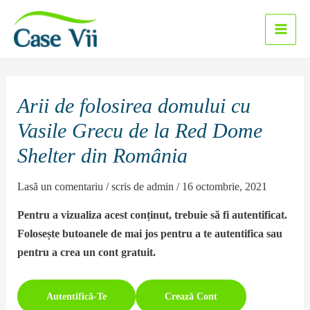
Sari
la
Main
conținut
Men
Arii de folosirea domului cu
Vasile Grecu de la Red Dome
Shelter din România
Lasă un comentariu
/ scris de
admin
/
16 octombrie, 2021
Pentru a vizualiza acest conținut, trebuie să fi autentificat.
Folosește butoanele de mai jos pentru a te autentifica sau
pentru a crea un cont gratuit.
Autentifică-Te
Crează Cont