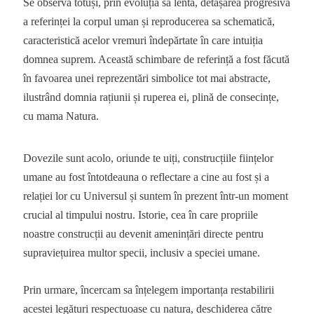
Se observă totuși, prin evoluția sa lentă, detașarea progresivă
a referinței la corpul uman și reproducerea sa schematică,
caracteristică acelor vremuri îndepărtate în care intuiția
domnea suprem. Această schimbare de referință a fost făcută
în favoarea unei reprezentări simbolice tot mai abstracte,
ilustrând domnia rațiunii și ruperea ei, plină de consecințe,
cu mama Natura.
Dovezile sunt acolo, oriunde te uiți, construcțiile ființelor
umane au fost întotdeauna o reflectare a cine au fost și a
relației lor cu Universul și suntem în prezent într-un moment
crucial al timpului nostru. Istorie, cea în care propriile
noastre construcții au devenit amenințări directe pentru
supraviețuirea multor specii, inclusiv a speciei umane.
Prin urmare, încercam sa înțelegem importanța restabilirii
acestei legături respectuoase cu natura, deschiderea către