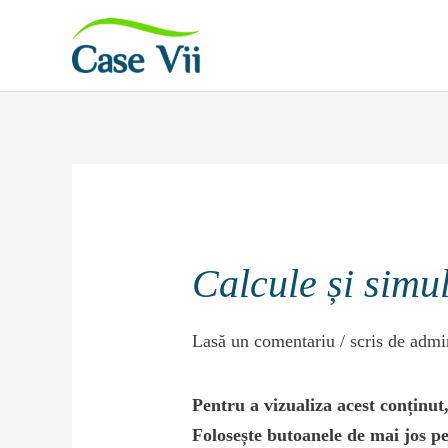
Sari
la
conținut
Calcule și simu
Lasă un comentariu
/ scris de
adm
Pentru a vizualiza acest conținut, 
Folosește butoanele de mai jos pe