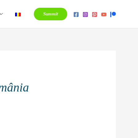
Summit
omânia