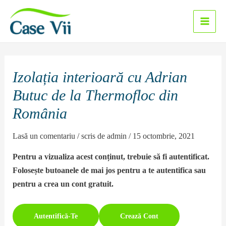
Sari
la
Main
conținut
Men
Izolația interioară cu Adrian
Butuc de la Thermofloc din
România
Lasă un comentariu
/ scris de
admin
/
15 octombrie, 2021
Pentru a vizualiza acest conținut, trebuie să fi autentificat.
Folosește butoanele de mai jos pentru a te autentifica sau
pentru a crea un cont gratuit.
Autentifică-Te
Crează Cont