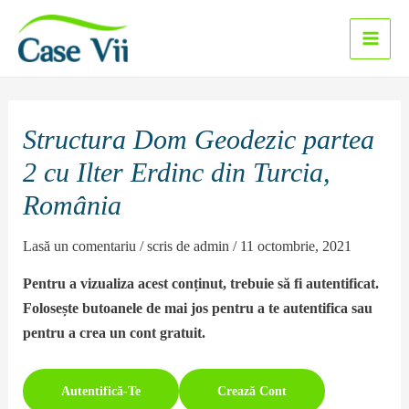
Sari
la
Main
conținut
Men
Structura Dom Geodezic partea
2 cu Ilter Erdinc din Turcia,
România
Lasă un comentariu
/ scris de
admin
/
11 octombrie, 2021
Pentru a vizualiza acest conținut, trebuie să fi autentificat.
Folosește butoanele de mai jos pentru a te autentifica sau
pentru a crea un cont gratuit.
Autentifică-Te
Crează Cont