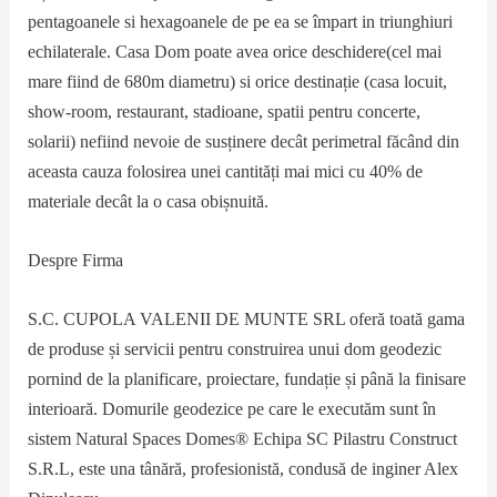
pentagoanele si hexagoanele de pe ea se împart in triunghiuri
echilaterale. Casa Dom poate avea orice deschidere(cel mai
mare fiind de 680m diametru) si orice destinație (casa locuit,
show-room, restaurant, stadioane, spatii pentru concerte,
solarii) nefiind nevoie de susținere decât perimetral făcând din
aceasta cauza folosirea unei cantități mai mici cu 40% de
materiale decât la o casa obișnuită.
Despre Firma
S.C. CUPOLA VALENII DE MUNTE SRL oferă toată gama
de produse și servicii pentru construirea unui dom geodezic
pornind de la planificare, proiectare, fundație și până la finisare
interioară. Domurile geodezice pe care le executăm sunt în
sistem Natural Spaces Domes® Echipa SC Pilastru Construct
S.R.L, este una tânără, profesionistă, condusă de inginer Alex