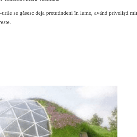
urile se găsesc deja pretutindeni în lume, având priveliști min
veste.