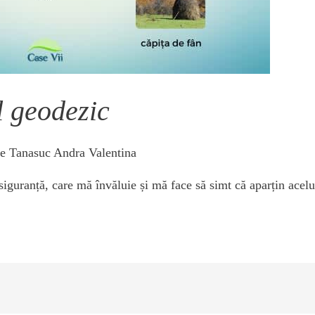
l geodezic
de
Tanasuc Andra Valentina
iguranță, care mă învăluie și mă face să simt că aparțin ace