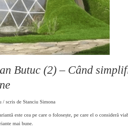
an Butuc (2) – Când simplifi
une
u
/ scris de
Stanciu Simona
iantă este cea pe care o folosește, pe care el o consideră via
ariante mai bune.