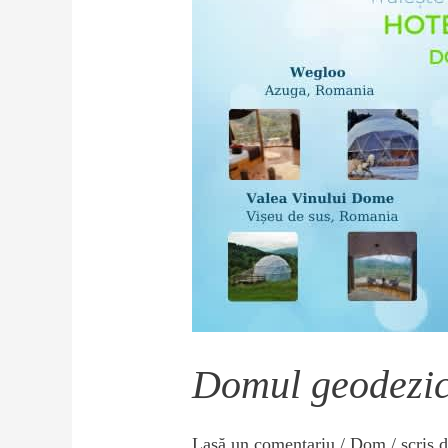
Domul geodezic ș
Lasă un comentariu
/
Dom
/ scris 