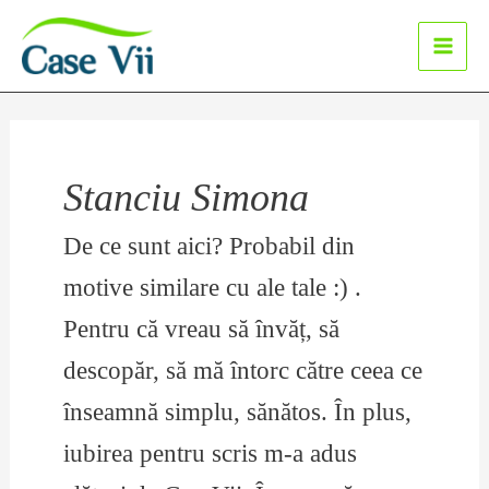
Sari
la
Main
conținut
Men
Stanciu Simona
De ce sunt aici? Probabil din
motive similare cu ale tale :) .
Pentru că vreau să învăț, să
descopăr, să mă întorc către ceea ce
înseamnă simplu, sănătos. În plus,
iubirea pentru scris m-a adus