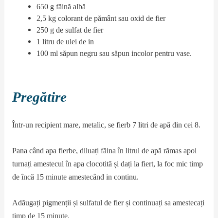
650 g făină albă
2,5 kg colorant de pământ sau oxid de fier
250 g de sulfat de fier
1 litru de ulei de in
100 ml săpun negru sau săpun incolor pentru vase.
Pregătire
Într-un recipient mare, metalic, se fierb 7 litri de apă din cei 8.
Pana când apa fierbe, diluați făina în litrul de apă rămas apoi
turnați amestecul în apa clocotită și dați la fiert, la foc mic timp
de încă 15 minute amestecând in continu.
Adăugați pigmenții și sulfatul de fier și continuați sa amestecați
timp de 15 minute.