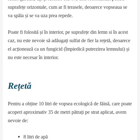
suprafețe orizontale, cum ar fi terasele, deoarece vopseaua se
va spăla și se va uza prea repede.
Poate fi folosită și în interior, pe suprafețe din lemn si în acest
caz, nu este nevoie să adăugați sulfat de fier la rețetă, deoarece
el acționează ca un fungicid (împiedică putrezirea lemnului) și
nu este necesar în interior.
Rețetă
Pentru a obține 10 litri de vopsea ecologică de făină, care poate
acoperi aproximativ 35 de metri pătrați pe strat aplicat, avem
nevoie de:
8 litri de apă