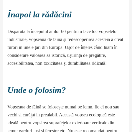
Înapoi la rădăcini
Dispăruta la începutul anilor 60 pentru a face loc vopselelor
industriale, vopseaua de faina și redescoperirea acesteia a creat
furori in unele țări din Europa. Ușor de înțeles când luăm în
considerare valoarea sa istorică, ușurința de pregătire,
accesibilitatea, non toxicitatea și durabilitatea ridicată!
Unde o folosim?
Vopseaua de făină se folosește numai pe lemn, fie el nou sau
vechi si curățat in prealabil. Această vopsea ecologică este
ideală pentru vopsirea suprafețelor exterioare verticale din
lemn: garduri, uși și ferestre etc. Nu este recomandat pentru