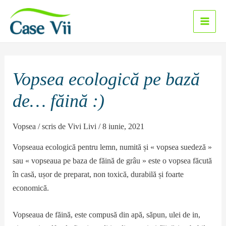
Sari
la
Main
conținut
Men
Vopsea ecologică pe bază
de… făină :)
Vopsea
/ scris de
Vivi Livi
/
8 iunie, 2021
Vopseaua ecologică pentru lemn, numită și « vopsea suedeză »
sau « vopseaua pe baza de făină de grâu » este o vopsea făcută
în casă, ușor de preparat, non toxică, durabilă și foarte
economică.
Vopseaua de făină, este compusă din apă, săpun, ulei de in,