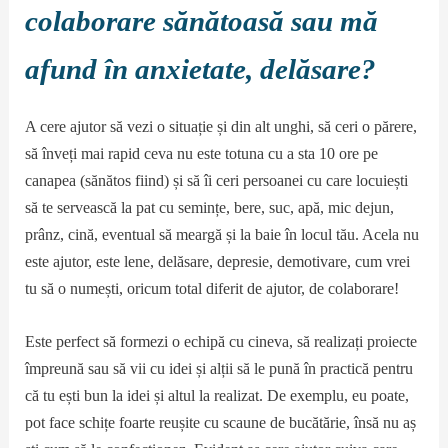
colaborare sănătoasă sau mă
afund în anxietate, delăsare?
A cere ajutor să vezi o situație și din alt unghi, să ceri o părere,
să înveți mai rapid ceva nu este totuna cu a sta 10 ore pe
canapea (sănătos fiind) și să îi ceri persoanei cu care locuiești
să te servească la pat cu semințe, bere, suc, apă, mic dejun,
prânz, cină, eventual să meargă și la baie în locul tău. Acela nu
este ajutor, este lene, delăsare, depresie, demotivare, cum vrei
tu să o numești, oricum total diferit de ajutor, de colaborare!
Este perfect să formezi o echipă cu cineva, să realizați proiecte
împreună sau să vii cu idei și alții să le pună în practică pentru
că tu ești bun la idei și altul la realizat. De exemplu, eu poate,
pot face schițe foarte reușite cu scaune de bucătărie, însă nu aș