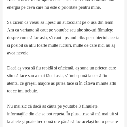
energia pe ceva care nu este o prioritate pentru mine.
Să zicem că vreau să lipesc un autocolant pe o ușă din lemn.
Am ca variante să caut pe youtube sau alte site-uri filmulețe
despre cum să fac asta, să caut tips and triks pe subiectul acesta
și posibil să aflu foarte multe lucruri, multe de care nici nu aș
avea nevoie.
Dacă aș vrea să fiu rapidă și eficientă, aș suna un prieten care
știu că face sau a mai făcut asta, să îmi spună la ce să fiu
atentă, ce greșeli majore aș putea face și în câteva minute aflu
tot ce îmi trebuie.
Nu mai zic că dacă aș căuta pe youtube 3 filmulețe,
informațiile din ele se pot repeta. În plus…risc să mă mai uit și
la altele și poate trec două ore până să fac același lucru pe care