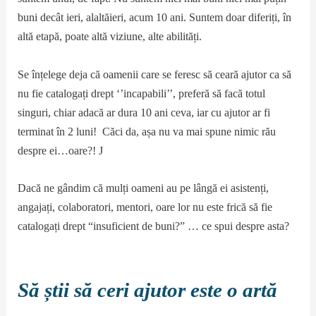
buni decât ieri, alaltăieri, acum 10 ani. Suntem doar diferiți, în
altă etapă, poate altă viziune, alte abilități.
Se înțelege deja că oamenii care se feresc să ceară ajutor ca să
nu fie catalogați drept ‘’incapabili’’, preferă să facă totul
singuri, chiar adacă ar dura 10 ani ceva, iar cu ajutor ar fi
terminat în 2 luni! Căci da, așa nu va mai spune nimic rău
despre ei…oare?! J
Dacă ne gândim că mulți oameni au pe lângă ei asistenți,
angajați, colaboratori, mentori, oare lor nu este frică să fie
catalogați drept “insuficient de buni?” … ce spui despre asta?
Să știi să ceri ajutor este o artă