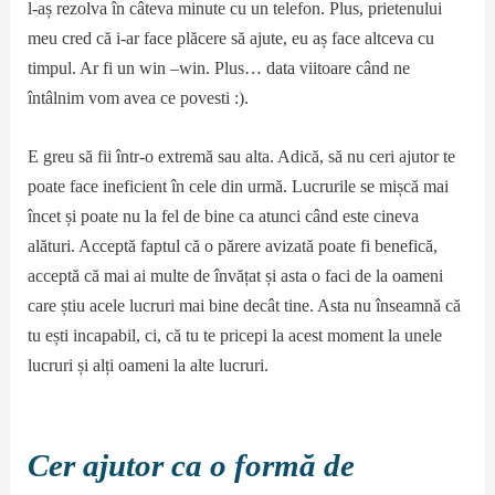
l-aș rezolva în câteva minute cu un telefon. Plus, prietenului
meu cred că i-ar face plăcere să ajute, eu aș face altceva cu
timpul. Ar fi un win –win. Plus… data viitoare când ne
întâlnim vom avea ce povesti :).
E greu să fii într-o extremă sau alta. Adică, să nu ceri ajutor te
poate face ineficient în cele din urmă. Lucrurile se mișcă mai
încet și poate nu la fel de bine ca atunci când este cineva
alături. Acceptă faptul că o părere avizată poate fi benefică,
acceptă că mai ai multe de învățat și asta o faci de la oameni
care știu acele lucruri mai bine decât tine. Asta nu înseamnă că
tu ești incapabil, ci, că tu te pricepi la acest moment la unele
lucruri și alți oameni la alte lucruri.
Cer ajutor ca o formă de