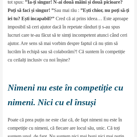
tot spus:
’’Ia-ți singur!
N
-ai două mâini și două picioare?
Poți să faci și singur! ”
Sau mai rău :
”Ești chior, nu poți să-ți
iei tu? Ești incapabil?”
Cred că ai prins ideea… Este aproape
imposibil să ceri ajutor dacă în repetate rânduri ți s-au spus
lucruri care te-au făcut să te simți incompetent atunci când ceri
ajutor. Are sens să mai vorbim despre faptul că nu știm să
lucrăm în echipă sau să colaborăm?! Că suntem în competiție
cu ceilalți inclusiv cu noi înșine?
Nimeni nu este în competiție cu
nimeni. Nici cu el însuși
Poate că prea puțin ne este clar că, de fapt nimeni nu este în
competiție cu nimeni, că fiecare are locul său, unic. Că toți
suntem unul, de fapt. Nu suntem nici mai buni nici mai puțin