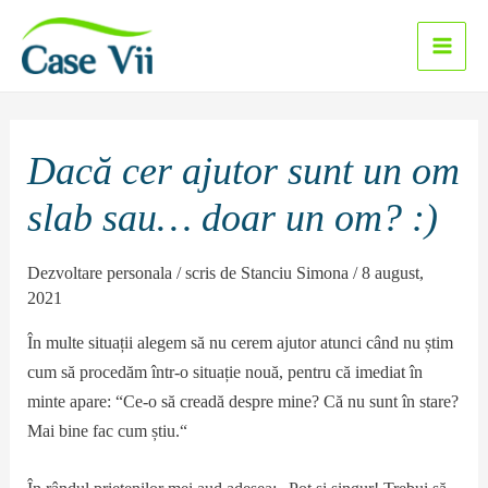
Sari
la
Main
conținut
Men
Dacă cer ajutor sunt un om
slab sau… doar un om? :)
Dezvoltare personala
/ scris de
Stanciu Simona
/
8 august,
2021
În multe situații alegem să nu cerem ajutor atunci când nu știm
cum să procedăm într-o situație nouă, pentru că imediat în
minte apare: “Ce-o să creadă despre mine? Că nu sunt în stare?
Mai bine fac cum știu.“