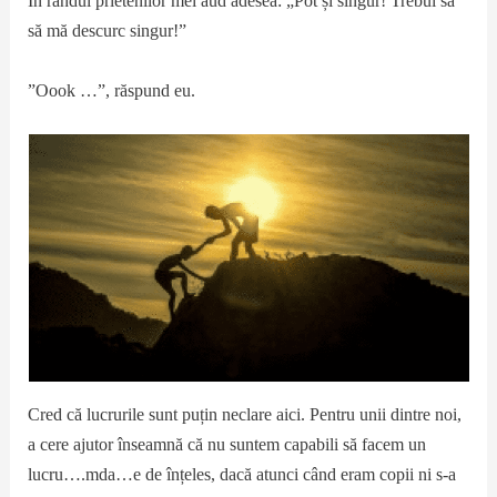
În rândul prietenilor mei aud adesea: „Pot și singur! Trebui să
să mă descurc singur!”
”Oook …”, răspund eu.
Cred că lucrurile sunt puțin neclare aici. Pentru unii dintre noi,
a cere ajutor înseamnă că nu suntem capabili să facem un
lucru….mda…e de înțeles, dacă atunci când eram copii ni s-a