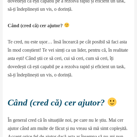
dovedești că ești capabil pe a rezolva rapid și eficient un task,
să-ți îndeplinești un vis, o dorință.
Când (cred că) cer ajutor?
Te cred, nu este ușor… însă încearcă pe cât posibil să faci asta
în mod conștient! Te vei simți ca un lider, pentru că, în realitate
asta ești! Când știi ce să ceri, cui să ceri, cum să ceri, îți
dovedești că ești capabil pe a rezolva rapid și eficient un task,
să-ți îndeplinești un vis, o dorință.
Când (cred că) cer ajutor?
În general cred că în situațiile noi, pe care nu le știu. Mai cer
ajutor când am multe de făcut și nu vreau să mă simt copleșită.
Accept orice fel de ajutor dacă asta ar însemna să nu-mi pun