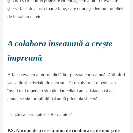
ști cum să le confecționez. Evident aș cere ajutor cuiva care
știe să facă deja asta foarte bine, care cunoaște lemnul, uneltele
de lucrat cu el, etc .
A colabora înseamnă a crește
împreună
A face ceva cu ajutorul altei/altor persoane înseamnă să îți oferi
șansa ție și celorlalți de a crește. Tu rezolvi mai repede sau
înveți mai repede o situație, iar ceilalți au satisfacția că au
ajutat, se simt împliniți, își arată prietenia sinceră.
Tu știi să ceri ajutor? Oferi ajutor?
P.S. Apropo de a cere ajutor, de colaborare, de nou și de