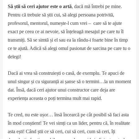
Să știi să ceri ajutor este o artă
, dacă mă întrebi pe mine.
Pentru că trebuie să știi cui, să alegi persoana potrivită,
profesorul, mentorul, numește-l cum vrei – care să te ajute
exact pe ceea ce ai nevoie, să înțeleagă mesajul pe care tu îl
transmiți. Să se simtă și el sau ea la rându-i foarte bine în timp
ce te ajută. Adică să alegi omul pasionat de sarcina pe care tu o
delegi!
Dacă ai vrea să construiești o casă, de exemplu. Te apuci de
unul singur și cu siguranță ai șanse să o termini…la un moment
dat. Însă, dacă ceri ajutor unui constructor care deja are
experiența aceasta o poți termina mult mai rapid.
Te cred, nu este ușor… însă încearcă pe cât posibil să faci asta
în mod conștient! Te vei simți ca un lider, pentru că, în realitate
asta ești! Când știi ce să ceri, cui să ceri, cum să ceri, îți