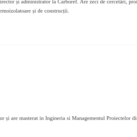
ector și administrator la Carboref. Are zeci de cercetări, proie
rmoizolatoare și de construcții.
r și are masterat in Ingineria si Managementul Proiectelor di