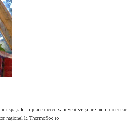
uri spațiale. Îi place mereu să inventeze și are mereu idei car
tor național la Thermofloc.ro