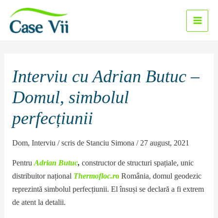
Sari
la
Main
conținut
Men
Interviu cu Adrian Butuc –
Domul, simbolul
perfecțiunii
Dom
,
Interviu
/ scris de
Stanciu Simona
/
27 august, 2021
Pentru
Adrian Butuc
,
constructor de structuri spațiale, unic
distribuitor național
Thermofloc.r
o
România, domul geodezic
reprezintă simbolul perfecțiunii. El însuși se declară a fi extrem
de atent la detalii.